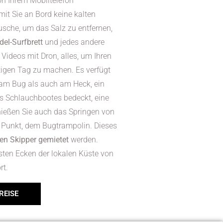
on Ihrem Mobiltelefon
it Sie an Bord keine kalten
sche, um das Salz zu entfernen,
el-Surfbrett
und jedes andere
 Videos mit Dron, alles, um Ihren
tigen Tag zu machen. Es verfügt
 am Bug als auch am Heck, ein
des Schlauchbootes bedeckt, eine
nießen Sie auch das Springen von
Punkt, dem Bugtrampolin. Dieses
len Skipper gemietet
werden.
sten Ecken der lokalen Küste von
rt.
REISE