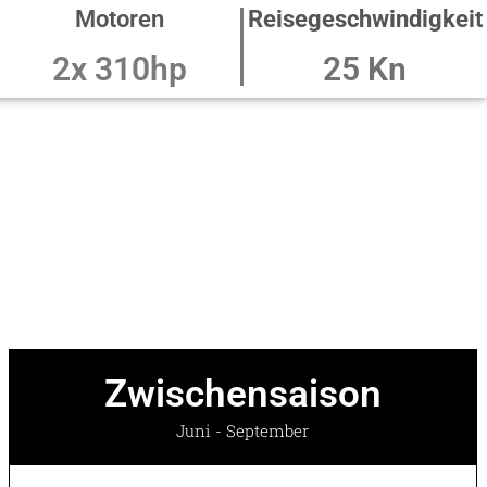
Motoren
Reisegeschwindigkeit
2x 310hp
25 Kn
Zwischensaison
Juni - September