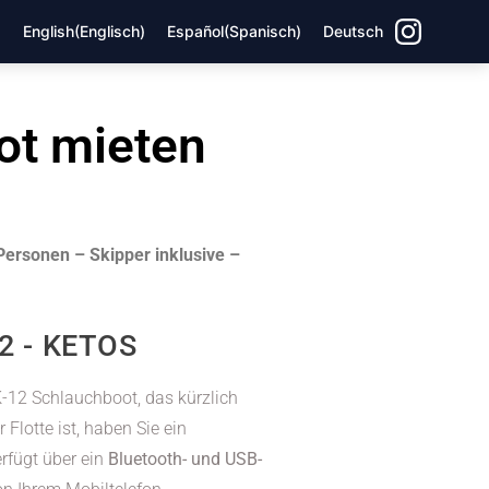
English
(
Englisch
)
Español
(
Spanisch
)
Deutsch
ot mieten
Personen – Skipper inklusive –
2 - KETOS
-12 Schlauchboot, das kürzlich
Flotte ist, haben Sie ein
rfügt über ein
Bluetooth- und USB-