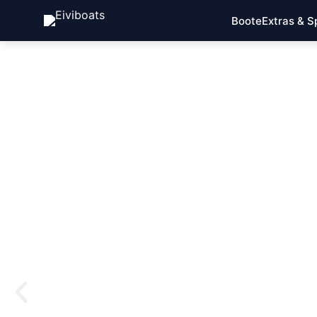
Boote
Extras & S