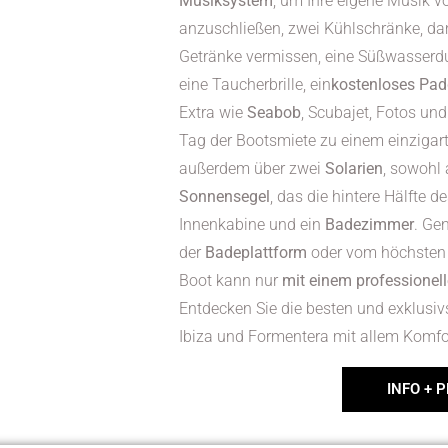
Musiksystem
, um Ihre eigene Musik v
anzuschließen, zwei Kühlschränke, dam
Getränke vermissen, eine Süßwasserdu
eine Taucherbrille, ein
kostenloses Padd
Extra wie
Seabob
, Scubajet, Fotos und
Tag der Bootsmiete zu einem einzigar
außerdem über zwei
Solarien
, sowohl
Sonnensegel
, das die hintere Hälfte 
Innenkabine und ein
Badezimmer
. Ge
der
Badeplattform
oder vom höchsten 
Boot kann nur
mit einem professionel
Entdecken Sie die besten und exklusiv
Ibiza und Formentera mit allem Komfo
INFO + P