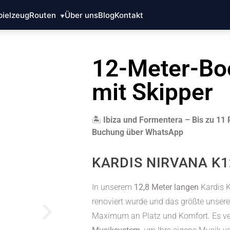
pielzeug
Routen
Über uns
Blog
Kontakt
▼
12-Meter-Bo
mit Skipper
🏝️
Ibiza und Formentera – Bis zu 11 
Buchung über WhatsApp
KARDIS NIRVANA K1
In unserem
12,8 Meter langen
Kardis K
renoviert wurde und das größte unserer 
Maximum an Platz und Komfort. Es ve