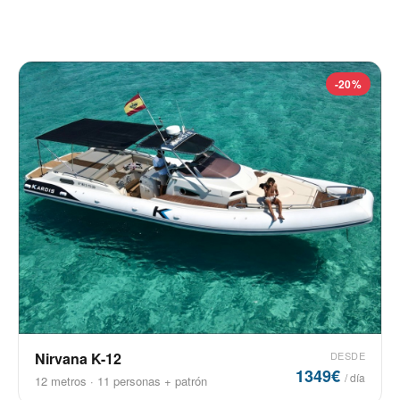
-20%
Nirvana K-12
DESDE
1349€
/ día
12 metros · 11 personas + patrón