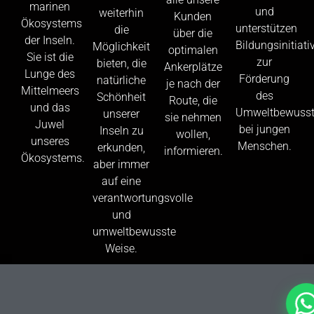
marinen
und
weiterhin
Kunden
Ökosystems
unterstützen
die
über die
der Inseln.
Bildungsinitiati
Möglichkeit
optimalen
Sie ist die
zur
bieten, die
Ankerplätze
Lunge des
Förderung
natürliche
je nach der
Mittelmeers
des
Schönheit
Route, die
und das
Umweltbewusst
unserer
sie nehmen
Juwel
bei jungen
Inseln zu
wollen,
unseres
Menschen.
erkunden,
informieren.
Ökosystems.
aber immer
auf eine
verantwortungsvolle
und
umweltbewusste
Weise.