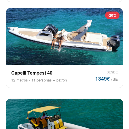
-20%
Capelli Tempest 40
DESDE
1349€
/ día
12 metros · 11 personas + patrón