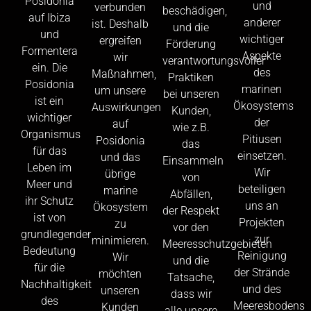
Posidonia
und
verbunden
beschädigen,
auf Ibiza
anderer
ist. Deshalb
und die
und
wichtiger
ergreifen
Förderung
Formentera
Aspekte
wir
verantwortungsvoller
ein. Die
des
Maßnahmen,
Praktiken
Posidonia
marinen
um unsere
bei unseren
ist ein
Ökosystems
Auswirkungen
Kunden,
wichtiger
der
auf
wie z.B.
Organismus
Pitiusen
Posidonia
das
für das
einsetzen.
und das
Einsammeln
Leben im
Wir
übrige
von
Meer und
beteiligen
marine
Abfällen,
ihr Schutz
uns an
Ökosystem
der Respekt
ist von
Projekten
zu
vor den
grundlegender
zur
minimieren.
Meeresschutzgebieten
Bedeutung
Reinigung
Wir
und die
für die
der Strände
möchten
Tatsache,
Nachhaltigkeit
und des
unseren
dass wir
des
Meeresbodens
Kunden
alle unsere