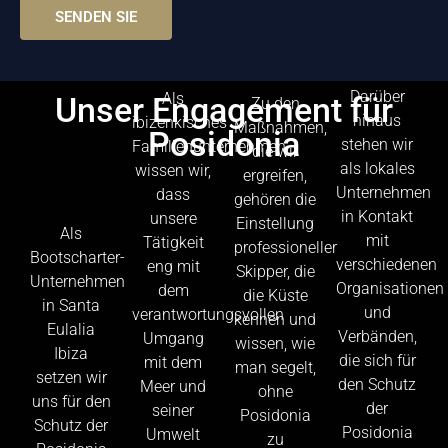
SENDEN SIE
Darüber
Als
Unser Engagement für
Zu den
hinaus
ibizenkisches
Maßnahmen,
Posidonia
stehen wir
Familienunternehmen
die wir
als lokales
wissen wir,
ergreifen,
Unternehmen
dass
gehören die
in Kontakt
unsere
Einstellung
Als
mit
Tätigkeit
professioneller
Bootscharter-
verschiedenen
eng mit
Skipper, die
Unternehmen
Organisationen
dem
die Küste
in Santa
und
verantwortungsvollen
kennen und
Eulalia
Verbänden,
Umgang
wissen, wie
Ibiza
die sich für
mit dem
man segelt,
setzen wir
den Schutz
Meer und
ohne
uns für den
der
seiner
Posidonia
Schutz der
Posidonia
Umwelt
zu