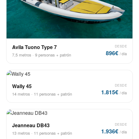
Avila Tuono Type 7
DESDE
896€
/ día
7,5 metros · 9 personas + patrón
Wally 45
DESDE
1.815€
/ día
14 metros · 11 personas + patrón
Jeanneau DB43
DESDE
1.936€
/ día
13 metros · 11 personas + patrón