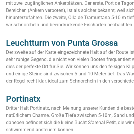
mit zwei zugänglichen Ankerplätzen. Der erste, Port de Tag
Bereichen (Ankern verboten), ist als solcher bekannt, weil sic
hinunterzufahren. Die zweite, Olla de Tramuntana 5-10 m tief, 
wir schnorcheln und beeindruckende Fischarten beobachten
Leuchtturm von Punta Grossa
Der zweite auf der Karte eingezeichnete Halt auf der Route is
sehr ruhige Gegend, die nicht von vielen Booten frequentiert
dies der perfekte Ort für Sie. Wir können uns den felsigen Kl
und einige Steine sind zwischen 5 und 10 Meter tief. Das Was
der Regel recht klar, ideal zum Schnorcheln in den verschied
Portinatx
Dritter Halt Portinatx, nach Meinung unserer Kunden die best
natürlichem Charme. Große Tiefe zwischen 5-10m, Sand und s
daneben befindet sich die kleine Bucht S’arenal Petit, die w
schwimmend ansteuern können.