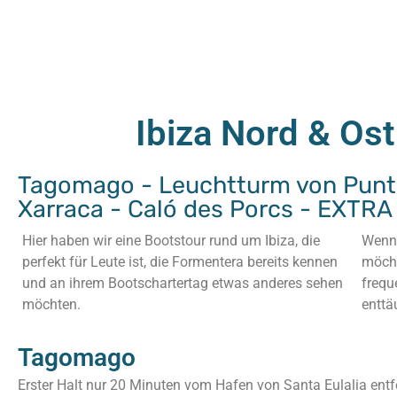
Ibiza Nord & Os
Tagomago - Leuchtturm von Punta
Xarraca - Caló des Porcs - EXTRA
Hier haben wir eine Bootstour rund um Ibiza, die
Wenn 
perfekt für Leute ist, die Formentera bereits kennen
möcht
und an ihrem Bootschartertag etwas anderes sehen
freque
möchten.
enttä
Tagomago
Erster Halt nur 20 Minuten vom Hafen von Santa Eulalia entfe