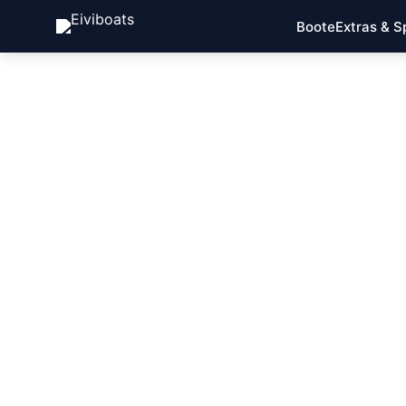
Boote
Extras & S