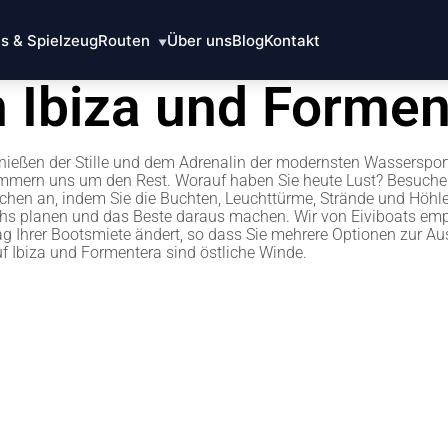
as & Spielzeug
Routen
Über uns
Blog
Kontakt
▼
 Ibiza und Formen
eßen der Stille und dem Adrenalin der modernsten Wassersport
 kümmern uns um den Rest. Worauf haben Sie heute Lust? Besuchen
chen an, indem Sie die Buchten, Leuchttürme, Strände und Höhl
eihs planen und das Beste daraus machen. Wir von Eiviboats emp
ag Ihrer Bootsmiete ändert, so dass Sie mehrere Optionen zur A
f Ibiza und Formentera sind östliche Winde.
Ibiza Nord