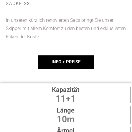
SÄCKE 33
In unseren kürzlich renovierten Sacs bringt Sie unser
Skipper mit allem Komfort zu den besten und exklusivsten
Ecken der Küste.
INFO + PREISE
Kapazität
11+1
Länge
10m
Ärmel