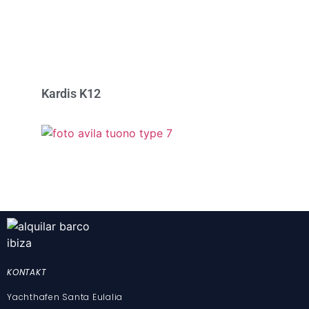
Kardis K12
KONTAKT
Avila Tuono Typ 7
Yachthafen Santa Eulalia