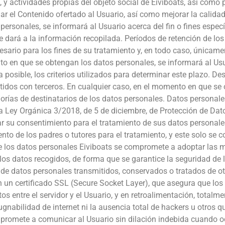
, y actividades propias del objeto social de Eiviboats, así como p
r el Contenido ofertado al Usuario, así como mejorar la calida
ersonales, se informará al Usuario acerca del fin o fines especí
se dará a la información recopilada. Períodos de retención de l
ario para los fines de su tratamiento y, en todo caso, únicamen
nto en que se obtengan los datos personales, se informará al Usu
posible, los criterios utilizados para determinar este plazo. Des
idos con terceros. En cualquier caso, en el momento en que se 
egorías de destinatarios de los datos personales. Datos persona
la Ley Orgánica 3/2018, de 5 de diciembre, de Protección de Dat
r su consentimiento para el tratamiento de sus datos personales 
to de los padres o tutores para el tratamiento, y este solo se c
e los datos personales Eiviboats se compromete a adoptar las m
los datos recogidos, de forma que se garantice la seguridad de 
ita de datos personales transmitidos, conservados o tratados de 
n un certificado SSL (Secure Socket Layer), que asegura que los
os entre el servidor y el Usuario, y en retroalimentación, totalme
ugnabilidad de internet ni la ausencia total de hackers u otros
mpromete a comunicar al Usuario sin dilación indebida cuando oc