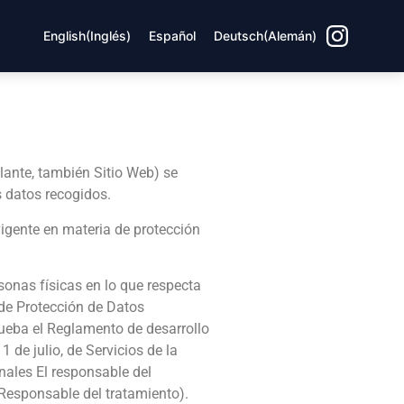
English
(
Inglés
)
Español
Deutsch
(
Alemán
)
elante, también Sitio Web) se
s datos recogidos.
vigente en materia de protección
sonas físicas en lo que respecta
 de Protección de Datos
rueba el Reglamento de desarrollo
de julio, de Servicios de la
nales El responsable del
Responsable del tratamiento).