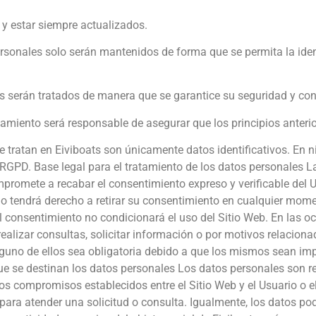
 y estar siempre actualizados.
ersonales solo serán mantenidos de forma que se permita la iden
les serán tratados de manera que se garantice su seguridad y con
atamiento será responsable de asegurar que los principios anteri
 tratan en Eiviboats son únicamente datos identificativos. En n
l RGPD. Base legal para el tratamiento de los datos personales L
mpromete a recabar el consentimiento expreso y verificable del U
o tendrá derecho a retirar su consentimiento en cualquier moment
l consentimiento no condicionará el uso del Sitio Web. En las oc
ealizar consultas, solicitar información o por motivos relaciona
guno de ellos sea obligatoria debido a que los mismos sean impr
 que se destinan los datos personales Los datos personales son
ir los compromisos establecidos entre el Sitio Web y el Usuario o 
 para atender una solicitud o consulta. Igualmente, los datos po