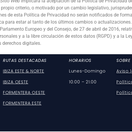
 Sitio Web implicará la aceptación de la Política de Privacidad d
propio criterio, o motivado por un cambio legislativo, jurisprude
s de esta Política de Privacidad no serán notificados de forma 
a para estar al tanto de los últimos cambios o actualizaciones. 
rlamento Europeo y del Consejo, de 27 de abril de 2016, relativ
rsonales y a la libre circulación de estos datos (RGPD) y a la L
 derechos digitales.
RUT
AS DESTACADAS
HORARIOS
SOBRE
IBIZA ESTE & NORTE
Lunes-Domingo
Aviso 
IBIZA OESTE
10:00 – 21:00
Políti
FORMENTERA OESTE
Políti
FORMENTERA ESTE