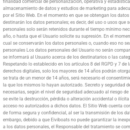
finalidad comercial de personalización, operativa y estadística
almacenamiento de datos y estudios de marketing para adecua
por el Sitio Web. En el momento en que se obtengan los datos p
destinarán los datos personales; es decir, del uso o usos que 
personales solo serán retenidos durante el tiempo mínimo neces
año, o hasta que el Usuario solicite su supresión. En el mome
cual se conservarán los datos personales o, cuando eso no sea 
personales Los datos personales del Usuario no serán compart
se informará al Usuario acerca de los destinatarios o las cat
Respetando lo establecido en los artículos 8 del RGPD y 7 de 
derechos digitales, solo los mayores de 14 años podrán otorga
se trata de un menor de 14 años, será necesario el consentimien
la que los mismos lo hayan autorizado. Secreto y seguridad d
necesarias, según el nivel de seguridad adecuado al riesgo de 
se evite la destrucción, pérdida o alteración accidental o ilíc
acceso no autorizados a dichos datos. El Sitio Web cuenta co
de forma segura y confidencial, al ser la transmisión de los dat
embargo, debido a que Eiviboats no puede garantizar la inexp
a los datos personales, el Responsable del tratamiento se co