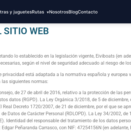
tras y juguetes
Rutas
Nosotros
Blog
Contacto
▼
 SITIO WEB
ando lo establecido en la legislación vigente, Eiviboats (en ad
cesarias, según el nivel de seguridad adecuado al riesgo de lo
 de privacidad está adaptada a la normativa española y europea 
a las siguientes normas:
jo, de 27 de abril de 2016, relativo a la protección de las per
e estos datos (RGPD). La Ley Orgánica 3/2018, de 5 de diciembre,
l Real Decreto 1720/2007, de 21 de diciembre, por el que se ap
 de Datos de Carácter Personal (RDLOPD). La Ley 34/2002, de 11 
). Identidad del responsable del tratamiento de los datos perso
s: Edgar Peñaranda Carrasco, con NIF: 47254156N (en adelante, 