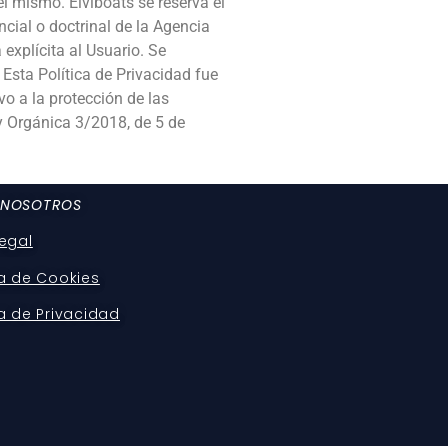
el mismo. Eiviboats se reserva el
ncial o doctrinal de la Agencia
explícita al Usuario. Se
Esta Política de Privacidad fue
o a la protección de las
ey Orgánica 3/2018, de 5 de
 NOSOTROS
legal
ca de Cookies
ca de Privacidad