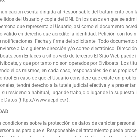
municación escrita dirigida al Responsable del tratamiento con 
idos del Usuario y copia del DNI. En los casos en que se admit
persona que representa al Usuario, así como el documento acredi
o válido en derecho que acredite la identidad. Petición con los m
e notificaciones. Fecha y firma del solicitante. Todo documento 
viarse a la siguiente dirección y/o correo electrónico: Dirección
iboats.com Enlaces a sitios web de terceros El Sitio Web puede i
viboats, y que por tanto no son operados por Eiviboats. Los titu
iendo ellos mismos, en cada caso, responsables de sus propios f
ontrol En caso de que el Usuario considere que existe un proble
onales, tendrá derecho a la tutela judicial efectiva y a present
a su residencia habitual, lugar de trabajo o lugar de la supuesta
de Datos (https://www.aepd.es/).
IDAD
s condiciones sobre la protección de datos de carácter personal 
personales para que el Responsable del tratamiento pueda proce