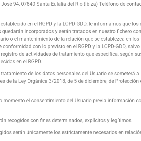
n José 94, 07840 Santa Eulalia del Rio (Ibiza) Teléfono de cont
o establecido en el RGPD y la LOPD-GDD, le informamos que los
uedarán incorporados y serán tratados en nuestro fichero con el 
rio o el mantenimiento de la relación que se establezca en los f
e conformidad con lo previsto en el RGPD y la LOPD-GDD, salvo 
 registro de actividades de tratamiento que especifica, según sus
lecidas en el RGPD.
l tratamiento de los datos personales del Usuario se someterá a 
entes de la Ley Orgánica 3/2018, de 5 de diciembre, de Protecció
n todo momento el consentimiento del Usuario previa información 
erán recogidos con fines determinados, explícitos y legítimos.
gidos serán únicamente los estrictamente necesarios en relación