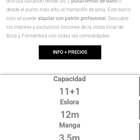
disfruta saltando desde las 2
plataformas de baño
o
desde el punto más alto, el trampolín de proa. Este barco
solo se puede
alquilar con patrón profesional
. Descubre
los mejores y exclusivos rincones de la costa local de
Ibiza y Formentera con todas las comodidades.
INFO + PRECIOS
Capacidad
11+1
Eslora
12m
Manga
3,5m